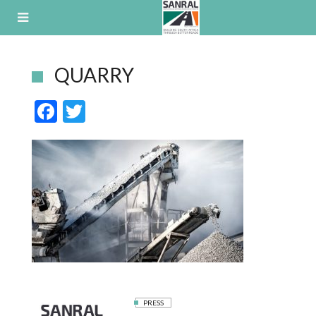
Skip
to
content
QUARRY
F
T
ac
w
e
itt
b
er
o
o
k
PRESS